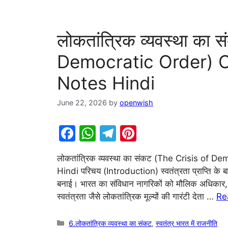
लोकतांत्रिक व्यवस्था का
Democratic Order) Cl
Notes Hindi
June 22, 2026
by
openwish
F
W
T
Pi
a
h
el
nt
लोकतांत्रिक व्यवस्था का संकट (The Crisis of 
c
at
e
er
Hindi परिचय (Introduction) स्वतंत्रता प्राप्ति के ब
e
s
gr
e
बनाई। भारत का संविधान नागरिकों को मौलिक अधिकार, स्वतं
b
A
a
st
स्वतंत्रता जैसे लोकतांत्रिक मूल्यों की गारंटी देता …
Re
o
p
m
Categories
6.लोकतांत्रिक व्यवस्था का संकट
,
स्वतंत्र भारत में राजनीति