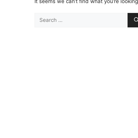
It seems we can’t find what you’re looking
Search
for: