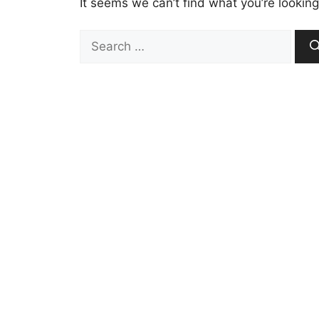
It seems we can’t find what you’re looking
Search
for: