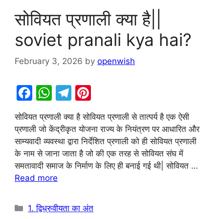
सोवियत प्रणाली क्या है||
soviet pranali kya hai?
February 3, 2026
by
openwish
F
W
T
Pi
a
h
el
nt
सोवियत प्रणाली क्या है सोवियत प्रणाली से तात्पर्य है एक ऐसी
c
at
e
er
प्रणाली जो केंद्रीकृत योजना राज्य के नियंत्रण पर आधारित और
e
s
gr
e
साम्यवादी व्यवस्था द्वारा निर्देशित प्रणाली को ही सोवियत प्रणाली
b
A
a
st
के नाम से जाना जाता है जो की एक तरह से सोवियत संघ में
समतावादी समाज के निर्माण के लिए ही बनाई गई थी| सोवियत …
o
p
m
Read more
o
p
k
Categories
1. द्विध्रुवीयता का अंत