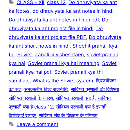
Tags
CLASS – XII
,
class 12
,
Do dhruviyata ka ant
ke Notes
,
do dhruviyata ka ant notes in hindi
,
Do dhruviyata ka ant notes in hindi pdf
,
Do
dhruviyata ka ant project file in hindi
,
Do
dhruviyata ka ant project file PDF
,
Do dhruviyata
ka ant short notes in hindi
,
Shobhit pranali kya
thi
,
Soviet pranali ki visheshtaen
,
soviet pranali
kya hai
,
Soviet pranali kya hai meaning
,
Soviet
pranali kya hai pdf
,
Soviet pranali kya thi
samjhaie
,
What is the Soviet system
,
द्विध्रुवीयता
का अंत
,
समकालीन विश्व राजनीति
,
सोवियत प्रणाली की विशेषता
,
सोवियत प्रणाली के कारण
,
सोवियत प्रणाली क्या है
,
सोवियत
प्रणाली क्या है class 12
,
सोवियत प्रणाली क्या है इसकी
विशेषताएं बताइए
,
सोवियत संघ के विघटन के परिणाम
Leave a comment