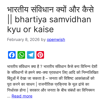
भारतीय संविधान क्यों और कैसे
|| bhartiya samvidhan
kyu or kaise
February 8, 2026
by
openwish
F
W
T
Pi
a
h
el
nt
भारतीय संविधान क्या है ? भारतीय संविधान कैसे बना विभिन्न देशों
c
at
e
er
के संविधानों से हमने क्या-क्या प्रावधान लिए आदि को निम्नलिखित
e
s
gr
e
बिंदुओं में देखा जा सकता है – जनता की विशिष्ट आकांक्षाओं को
b
A
a
st
पूरा करने का साधन | राजनीतिक प्रक्रिया के मूल ढांचे का
निर्धारक होना | सरकार और जनता के बीच संबंधों का विनियमन
o
p
m
…
Read more
o
p