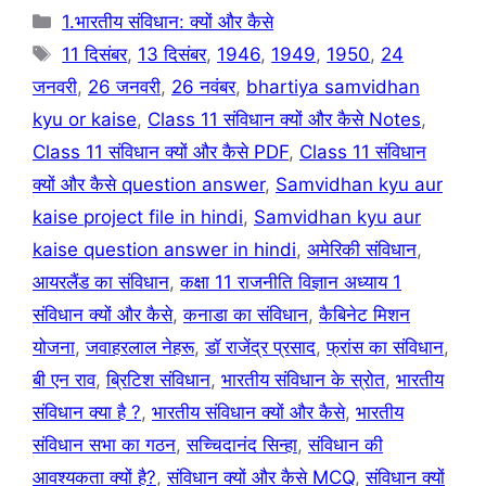
k
Categories
1.भारतीय संविधान: क्यों और कैसे
Tags
11 दिसंबर
,
13 दिसंबर
,
1946
,
1949
,
1950
,
24
जनवरी
,
26 जनवरी
,
26 नवंबर
,
bhartiya samvidhan
kyu or kaise
,
Class 11 संविधान क्यों और कैसे Notes
,
Class 11 संविधान क्यों और कैसे PDF
,
Class 11 संविधान
क्यों और कैसे question answer
,
Samvidhan kyu aur
kaise project file in hindi
,
Samvidhan kyu aur
kaise question answer in hindi
,
अमेरिकी संविधान
,
आयरलैंड का संविधान
,
कक्षा 11 राजनीति विज्ञान अध्याय 1
संविधान क्यों और कैसे
,
कनाडा का संविधान
,
कैबिनेट मिशन
योजना
,
जवाहरलाल नेहरू
,
डॉ राजेंद्र प्रसाद
,
फ्रांस का संविधान
,
बी एन राव
,
ब्रिटिश संविधान
,
भारतीय संविधान के स्रोत
,
भारतीय
संविधान क्या है ?
,
भारतीय संविधान क्यों और कैसे
,
भारतीय
संविधान सभा का गठन
,
सच्चिदानंद सिन्हा
,
संविधान की
आवश्यकता क्यों है?
,
संविधान क्यों और कैसे MCQ
,
संविधान क्यों