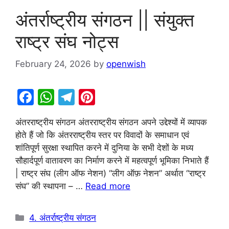
अंतर्राष्ट्रीय संगठन || संयुक्त
राष्ट्र संघ नोट्स
February 24, 2026
by
openwish
F
W
T
Pi
a
h
el
nt
अंतरराष्ट्रीय संगठन अंतरराष्ट्रीय संगठन अपने उद्देश्यों में व्यापक
c
at
e
er
होते हैं जो कि अंतरराष्ट्रीय स्तर पर विवादों के समाधान एवं
e
s
gr
e
शांतिपूर्ण सुरक्षा स्थापित करने में दुनिया के सभी देशों के मध्य
b
A
a
st
सौहार्दपूर्ण वातावरण का निर्माण करने में महत्वपूर्ण भूमिका निभाते हैं
| राष्ट्र संघ (लीग ऑफ नेशन) “लीग ऑफ़ नेशन” अर्थात “राष्ट्र
o
p
m
संघ” की स्थापना – …
Read more
o
p
k
Categories
4. अंतर्राष्ट्रीय संगठन