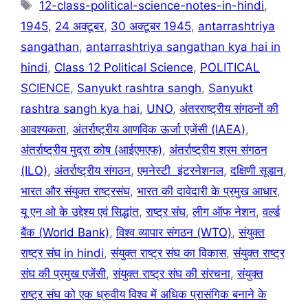
Tags
12-class-political-science-notes-in-hindi
,
1945
,
24 अक्टूबर
,
30 अक्टूबर 1945
,
antarrashtriya
sangathan
,
antarrashtriya sangathan kya hai in
hindi
,
Class 12 Political Science
,
POLITICAL
SCIENCE
,
Sanyukt rashtra sangh
,
Sanyukt
rashtra sangh kya hai
,
UNO
,
अंतरराष्ट्रीय संगठनों की
आवश्यकता
,
अंतर्राष्ट्रीय आणविक ऊर्जा एजेंसी (IAEA)
,
अंतर्राष्ट्रीय मुद्रा कोष (आईएमएफ)
,
अंतर्राष्ट्रीय श्रम संगठन
(ILO)
,
अंतर्राष्ट्रीय संगठन
,
एमनेस्टी इंटरनेशनल
,
दक्षिणी सूडान
,
भारत और संयुक्त राष्ट्रसंघ
,
भारत की दावेदारी के प्रमुख आधार
,
यू एन ओ के उद्देश्य एवं सिद्धांत
,
राष्ट्र संघ
,
लीग ऑफ नेशन
,
वर्ल्ड
बैंक (World Bank)
,
विश्व व्यापार संगठन (WTO)
,
संयुक्त
राष्ट्र संघ in hindi
,
संयुक्त राष्ट्र संघ का विकास
,
संयुक्त राष्ट्र
संघ की प्रमुख एजेंसी
,
संयुक्त राष्ट्र संघ की संरचना
,
संयुक्त
राष्ट्र संघ को एक ध्रुवीय विश्व में अधिक प्रासंगिक बनाने के