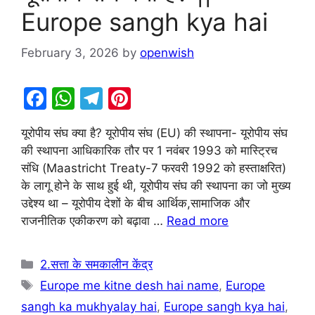
Europe sangh kya hai
February 3, 2026
by
openwish
F
W
T
Pi
a
h
el
nt
यूरोपीय संघ क्या है? यूरोपीय संघ (EU) की स्थापना- यूरोपीय संघ
c
at
e
er
की स्थापना आधिकारिक तौर पर 1 नवंबर 1993 को मास्ट्रिच
e
s
gr
e
संधि (Maastricht Treaty-7 फरवरी 1992 को हस्ताक्षरित)
b
A
a
st
के लागू होने के साथ हुई थी, यूरोपीय संघ की स्थापना का जो मुख्य
उद्देश्य था – यूरोपीय देशों के बीच आर्थिक,सामाजिक और
o
p
m
राजनीतिक एकीकरण को बढ़ावा …
Read more
o
p
k
Categories
2.सत्ता के समकालीन केंद्र
Tags
Europe me kitne desh hai name
,
Europe
sangh ka mukhyalay hai
,
Europe sangh kya hai
,