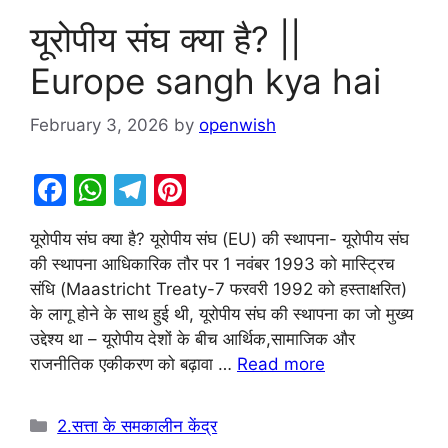
यूरोपीय संघ क्या है? ||
Europe sangh kya hai
February 3, 2026
by
openwish
F
W
T
Pi
a
h
el
nt
यूरोपीय संघ क्या है? यूरोपीय संघ (EU) की स्थापना- यूरोपीय संघ
c
at
e
er
की स्थापना आधिकारिक तौर पर 1 नवंबर 1993 को मास्ट्रिच
e
s
gr
e
संधि (Maastricht Treaty-7 फरवरी 1992 को हस्ताक्षरित)
b
A
a
st
के लागू होने के साथ हुई थी, यूरोपीय संघ की स्थापना का जो मुख्य
उद्देश्य था – यूरोपीय देशों के बीच आर्थिक,सामाजिक और
o
p
m
राजनीतिक एकीकरण को बढ़ावा …
Read more
o
p
k
Categories
2.सत्ता के समकालीन केंद्र