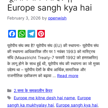
Europe sangh kya hai
February 3, 2026
by
openwish
F
W
T
Pi
a
h
el
nt
यूरोपीय संघ क्या है? यूरोपीय संघ (EU) की स्थापना- यूरोपीय संघ
c
at
e
er
की स्थापना आधिकारिक तौर पर 1 नवंबर 1993 को मास्ट्रिच
e
s
gr
e
संधि (Maastricht Treaty-7 फरवरी 1992 को हस्ताक्षरित)
b
A
a
st
के लागू होने के साथ हुई थी, यूरोपीय संघ की स्थापना का जो मुख्य
उद्देश्य था – यूरोपीय देशों के बीच आर्थिक,सामाजिक और
o
p
m
राजनीतिक एकीकरण को बढ़ावा …
Read more
o
p
k
Categories
2.सत्ता के समकालीन केंद्र
Tags
Europe me kitne desh hai name
,
Europe
sangh ka mukhyalay hai
,
Europe sangh kya hai
,