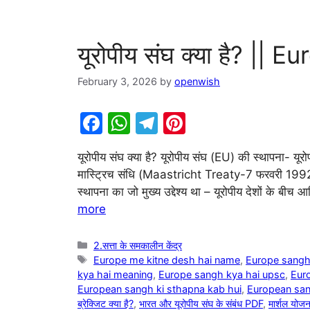
यूरोपीय संघ क्या है? ||
February 3, 2026
by
openwish
F
W
T
Pi
a
h
el
nt
यूरोपीय संघ क्या है? यूरोपीय संघ (EU) की स्थापना- 
c
at
e
er
मास्ट्रिच संधि (Maastricht Treaty-7 फरवरी 1992 को 
e
s
gr
e
स्थापना का जो मुख्य उद्देश्य था – यूरोपीय देशों के
b
A
a
st
more
o
p
m
Categories
2.सत्ता के समकालीन केंद्र
o
p
Tags
Europe me kitne desh hai name
,
Europe sangh
k
kya hai meaning
,
Europe sangh kya hai upsc
,
Eur
European sangh ki sthapna kab hui
,
European san
ब्रेक्जिट क्या है?
,
भारत और यूरोपीय संघ के संबंध PDF
,
मार्शल योजन