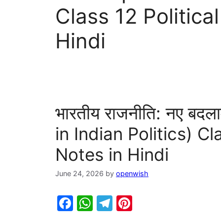
Class 12 Politica
Hindi
भारतीय राजनीति: नए ब
in Indian Politics) Cl
Notes in Hindi
June 24, 2026
by
openwish
F
W
T
Pi
a
h
el
nt