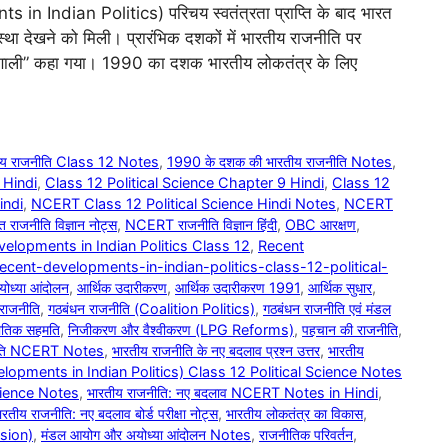
n Indian Politics) परिचय स्वतंत्रता प्राप्ति के बाद भारत
्था देखने को मिली। प्रारंभिक दशकों में भारतीय राजनीति पर
 प्रणाली” कहा गया। 1990 का दशक भारतीय लोकतंत्र के लिए
ीय राजनीति Class 12 Notes
,
1990 के दशक की भारतीय राजनीति Notes
,
 Hindi
,
Class 12 Political Science Chapter 9 Hindi
,
Class 12
indi
,
NCERT Class 12 Political Science Hindi Notes
,
NCERT
ाजनीति विज्ञान नोट्स
,
NCERT राजनीति विज्ञान हिंदी
,
OBC आरक्षण
,
elopments in Indian Politics Class 12
,
Recent
recent-developments-in-indian-politics-class-12-political-
योध्या आंदोलन
,
आर्थिक उदारीकरण
,
आर्थिक उदारीकरण 1991
,
आर्थिक सुधार
,
य राजनीति
,
गठबंधन राजनीति (Coalition Politics)
,
गठबंधन राजनीति एवं मंडल
ीतिक सहमति
,
निजीकरण और वैश्वीकरण (LPG Reforms)
,
पहचान की राजनीति
,
नीति NCERT Notes
,
भारतीय राजनीति के नए बदलाव प्रश्न उत्तर
,
भारतीय
velopments in Indian Politics) Class 12 Political Science Notes
Science Notes
,
भारतीय राजनीति: नए बदलाव NCERT Notes in Hindi
,
ारतीय राजनीति: नए बदलाव बोर्ड परीक्षा नोट्स
,
भारतीय लोकतंत्र का विकास
,
sion)
,
मंडल आयोग और अयोध्या आंदोलन Notes
,
राजनीतिक परिवर्तन
,