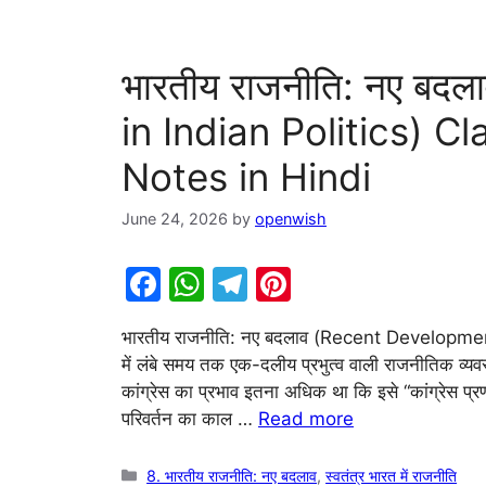
भारतीय राजनीति: नए ब
in Indian Politics) Cl
Notes in Hindi
June 24, 2026
by
openwish
F
W
T
Pi
a
h
el
nt
भारतीय राजनीति: नए बदलाव (Recent Developments i
c
at
e
er
में लंबे समय तक एक-दलीय प्रभुत्व वाली राजनीतिक व्यवस
e
s
gr
e
कांग्रेस का प्रभाव इतना अधिक था कि इसे “कांग्रेस
b
A
a
st
परिवर्तन का काल …
Read more
o
p
m
Categories
8. भारतीय राजनीति: नए बदलाव
,
स्वतंत्र भारत में राजनीति