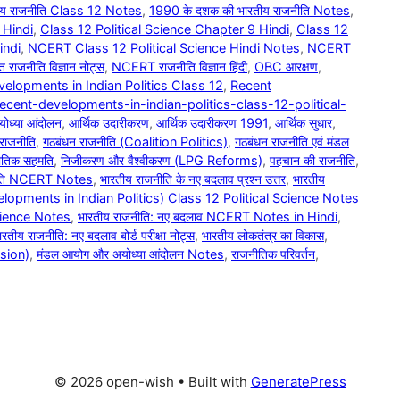
ीय राजनीति Class 12 Notes
,
1990 के दशक की भारतीय राजनीति Notes
,
 Hindi
,
Class 12 Political Science Chapter 9 Hindi
,
Class 12
indi
,
NCERT Class 12 Political Science Hindi Notes
,
NCERT
ाजनीति विज्ञान नोट्स
,
NCERT राजनीति विज्ञान हिंदी
,
OBC आरक्षण
,
elopments in Indian Politics Class 12
,
Recent
recent-developments-in-indian-politics-class-12-political-
योध्या आंदोलन
,
आर्थिक उदारीकरण
,
आर्थिक उदारीकरण 1991
,
आर्थिक सुधार
,
य राजनीति
,
गठबंधन राजनीति (Coalition Politics)
,
गठबंधन राजनीति एवं मंडल
ीतिक सहमति
,
निजीकरण और वैश्वीकरण (LPG Reforms)
,
पहचान की राजनीति
,
नीति NCERT Notes
,
भारतीय राजनीति के नए बदलाव प्रश्न उत्तर
,
भारतीय
velopments in Indian Politics) Class 12 Political Science Notes
Science Notes
,
भारतीय राजनीति: नए बदलाव NCERT Notes in Hindi
,
ारतीय राजनीति: नए बदलाव बोर्ड परीक्षा नोट्स
,
भारतीय लोकतंत्र का विकास
,
sion)
,
मंडल आयोग और अयोध्या आंदोलन Notes
,
राजनीतिक परिवर्तन
,
© 2026 open-wish
• Built with
GeneratePress