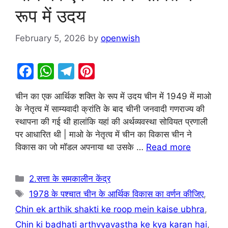
रूप में उदय
February 5, 2026
by
openwish
F
W
T
Pi
a
h
el
nt
चीन का एक आर्थिक शक्ति के रूप में उदय चीन में 1949 में माओ
c
at
e
er
के नेतृत्व में साम्यवादी क्रांति के बाद चीनी जनवादी गणराज्य की
e
s
gr
e
स्थापना की गई थी हालांकि यहां की अर्थव्यवस्था सोवियत प्रणाली
b
A
a
st
पर आधारित थी | माओ के नेतृत्व में चीन का विकास चीन ने
विकास का जो मॉडल अपनाया था उसके …
Read more
o
p
m
o
p
Categories
2.सत्ता के समकालीन केंद्र
k
Tags
1978 के पश्चात चीन के आर्थिक विकास का वर्णन कीजिए
,
Chin ek arthik shakti ke roop mein kaise ubhra
,
Chin ki badhati arthvyavastha ke kya karan hai
,