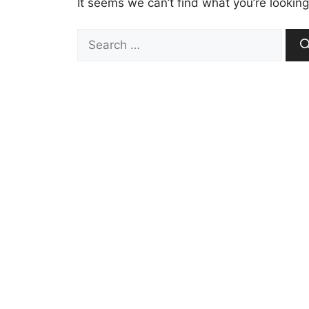
It seems we can’t find what you’re looking
Search
for: