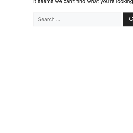
It seems we can’t find what you’re looking
Search
for: